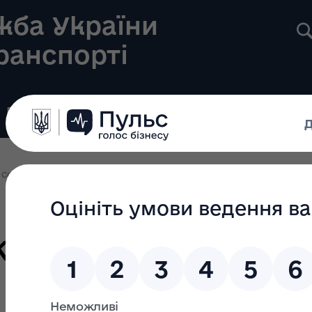
жба України
транспорті
Реєстри
Громадянам
Новини
Контакти
Секторальні плани та звіти
Зміни до секторального плану державног
кторального пла
ринкового нагля