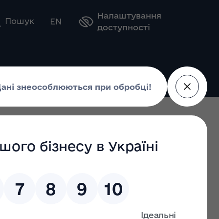
Налаштування
Оберіть свою мову
Пошук
EN
доступності
о ринкового нагляду на 2025 рік
ну
ду на 2025