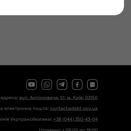
 адреса:
вул. Антоновича, 51, м. Київ, 03150
на електронна пошта:
contact@dsbt.gov.ua
лінія Укртрансбезпеки:
+38 (044) 350-43-04
Щоденно з 08:00 до 19:00