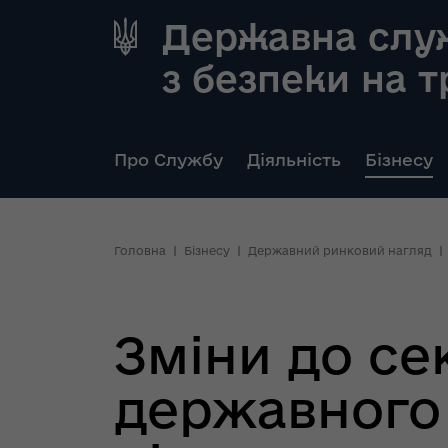
Державна слу
з безпеки на 
Про Службу
Діяльність
Бізнесу
Головна
Бізнесу
Державний ринковий нагляд
Зміни до се
державного 