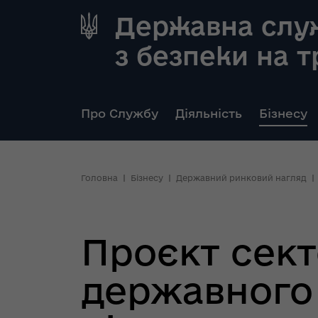
Державна слу
з безпеки на 
Про Службу
Діяльність
Бізнесу
Головна
Бізнесу
Державний ринковий нагляд
Проєкт сек
державного 