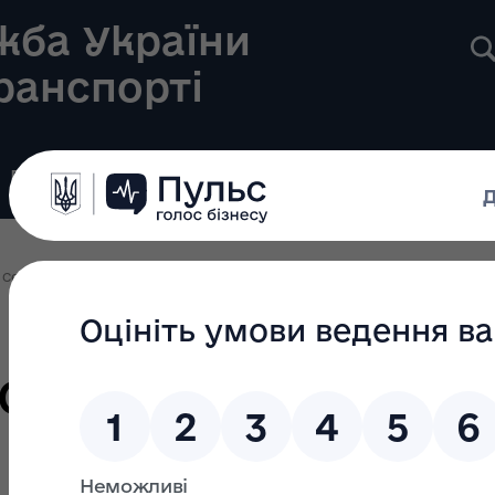
жба України
транспорті
Реєстри
Громадянам
Новини
Контакти
Секторальні плани та звіти
Проєкт секторального плану державного 
торального план
ринкового нагля