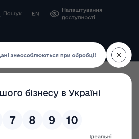
Налаштування
Оберіть свою мову
Пошук
EN
доступності
ринкового нагляду на 2026 рік
у
ду на 2026