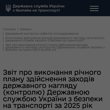
Державна служба України
з безпеки на транспорті
Головна
Бізнесу
Державний контроль субʼєктів господарювання
Річні плани здійснення заходів державного нагляду (контролю)
Державної служби України з безпеки на транспорті
Звіт про виконання річного плану здійснення заходів
державного нагляду (контролю) Державною службою України з
безпеки на транспорті за 2025 рік
Звіт про виконання річного
плану здійснення заходів
державного нагляду
(контролю) Державною
службою України з безпеки
на транспорті за 2025 рік