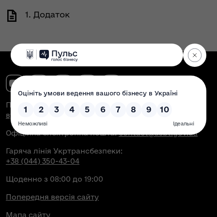
1. Додаток
Поштова адреса:
вул. Антоновича, 51, м. Київ, 03150
Офіційна електронна пошта:
contact@dsbt.gov.ua
Гаряча лінія Укртрансбезпеки:
+38 (044) 350-43-04
Щоденно з 08:00 до 19:00
Попередня версія сайту
Мапа сайту