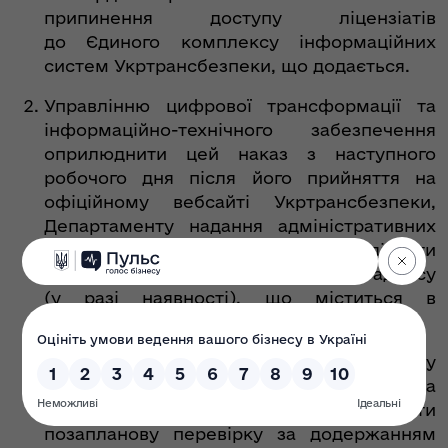
припинення доступу ліцензіатів
до Єдиного комплексу інформаційних
систем Укртрансбезпеки, що додається.
Управлінню цифрової трансформації та
інформаційно-технічного забезпечення
оприлюднити цей наказ з наступного
робочого дня після його прийняття на
офіційному вебсайті Укртрансбезпеки,
Департаменту надання адміністративних
послуг на наземному транспорті надіслати
цей наказ ліцензіату на електронну адресу
(у разі наявності), що міститься в
ліцензійній справі.
Департаменту державного нагляду
(контролю) за безпекою на
наземному транспорті організувати
позапланову перевірку за додержанням