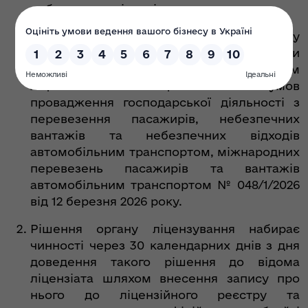
небезпечних відходів.
Підстава: Акт про відмову ліцензіата у
проведенні перевірки
органом ліцензування за додержанням
ліцензіатом Ліцензійних умов
провадження господарської діяльності з
перевезення пасажирів, небезпечних
вантажів та небезпечних відходів
автомобільним транспортом, міжнародних
перевезень пасажирів та вантажів
автомобільним транспортом № 048/1/2026
від 12 березня 2026 року.
Рішення органу ліцензування набирає
чинності через 30 календарних днів з дня
доведення такого рішення до відома
ліцензіата шляхом внесення запису про
нього до ліцензійного реєстру та