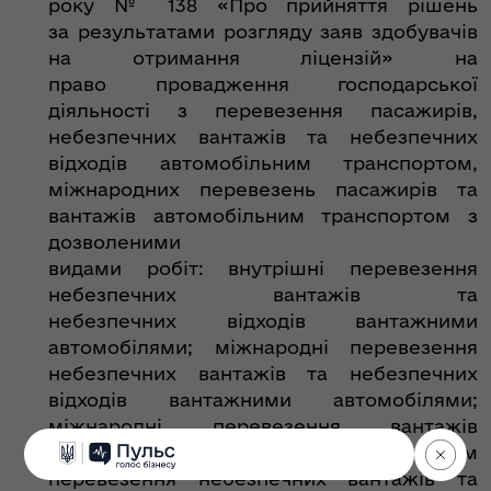
року № 138 «Про прийняття рішень
за результатами розгляду заяв здобувачів
на отримання ліцензій» на
право провадження господарської
діяльності з перевезення пасажирів,
небезпечних вантажів та небезпечних
відходів автомобільним транспортом,
міжнародних перевезень пасажирів та
вантажів автомобільним транспортом з
дозволеними
видами робіт: внутрішні перевезення
небезпечних вантажів та
небезпечних відходів вантажними
автомобілями; міжнародні перевезення
небезпечних вантажів та небезпечних
відходів вантажними автомобілями;
міжнародні перевезення вантажів
вантажними автомобілями (крім
перевезення небезпечних вантажів та