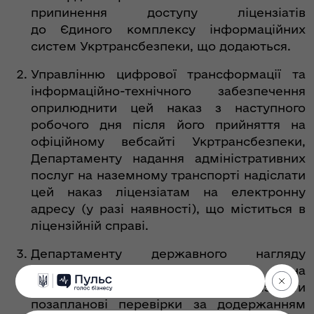
припинення доступу ліцензіатів
до Єдиного комплексу інформаційних
систем Укртрансбезпеки, що додаються.
Управлінню цифрової трансформації та
інформаційно-технічного забезпечення
оприлюднити цей наказ з наступного
робочого дня після його прийняття на
офіційному вебсайті Укртрансбезпеки,
Департаменту надання адміністративних
послуг на наземному транспорті надіслати
цей наказ ліцензіатам на електронну
адресу (у разі наявності), що міститься в
ліцензійній справі.
Департаменту державного нагляду
(контролю) за безпекою на
наземному транспорті організувати
позапланові перевірки за додержанням