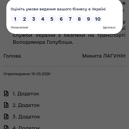
ліцензіатами вимог ліцензійних умов
згідно з додатком до пункту 1 цього наказу.
Контроль за виконанням цього наказу
покласти на заступника Голови Державної
служби України з безпеки на транспорті
Володимира Голубоша.
Голова
Микита ЛАГУНІН
Оприлюднено 19.03.2026
1. Додаток
2. Додаток
3. Додаток
4. Додаток