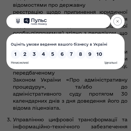
відомостями про державну
реєстрацію щодо припинення юридичної
особи (державну реєстрацію припинення
підприємницької діяльності фізичної
особи-підприємця) згідно з переліком, що
додається.
Рішення органу ліцензування може бути
оскаржено до Експертно-апеляційної ради
з питань ліцензування у порядку,
передбаченому
Законом України «Про адміністративну
процедуру», та/або до
адміністративного суду протягом 30
календарних днів з дня доведення його до
відома ліцензіата.
Управлінню цифрової трансформації та
інформаційно-технічного забезпечення