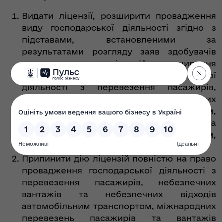
Видати ліцензії, розширити провадження
виду господарської діяльності згідно з
підставами, встановленими за
результатами розгляду заяв здобувачів
про отримання ліцензій, розширення
провадження виду господарської
діяльності з перевезення пасажирів,
небезпечних вантажів та небезпечних
відходів автомобільним транспортом,
міжнародних перевезень пасажирів та
вантажів автомобільним транспортом,
відповідно до переліку (додаток 1).
Припинити дію ліцензій повністю на право
провадження господарської діяльності з
перевезення пасажирів, небезпечних
вантажів та небезпечних відходів
автомобільним транспортом, міжнародних
перевезень пасажирів та вантажів