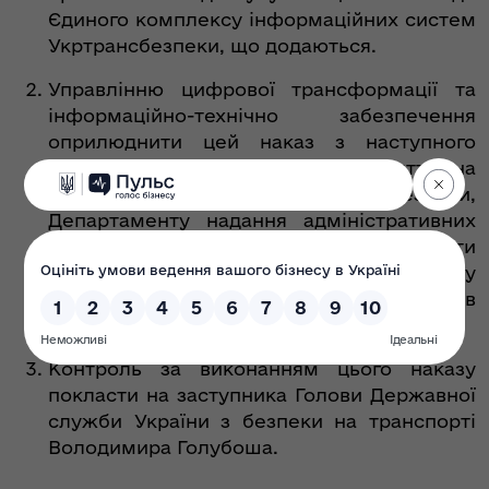
Єдиного комплексу інформаційних систем
Укртрансбезпеки, що додаються.
Управлінню цифрової трансформації та
інформаційно-технічно забезпечення
оприлюднити цей наказ з наступного
робочого дня після його прийняття на
офіційному вебсайті Укртрансбезпеки,
Департаменту надання адміністративних
послуг на наземному транспорті надіслати
цей наказ ліцензіатам на електронну
адресу (у разі наявності), що міститься в
ліцензійній справі.
Контроль за виконанням цього наказу
покласти на заступника Голови Державної
служби України з безпеки на транспорті
Володимира Голубоша.