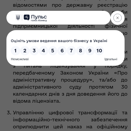
відомостями про державну реєстрацію
щодо припинення юридичної особи
(державну реєстрацію припинення
підприємницької діяльності фізичної
особи-підприємця) згідно з переліком, що
додається.
Рішення органу ліцензування може бути
оскаржено до Експертно-апеляційної ради
з питань ліцензування у порядку,
передбаченому Законом України «Про
адміністративну процедуру», та/або до
адміністративного суду протягом 30
календарних днів з дня доведення його до
відома ліцензіата.
Управлінню цифрової трансформації та
інформаційно-технічного забезпечення
оприлюднити цей наказ на офіційному