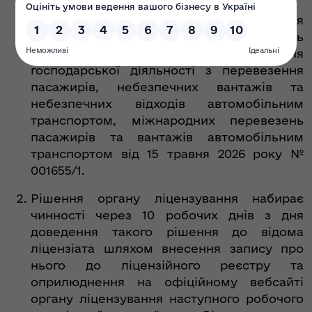
Підстава: Акт про невиконання
розпорядження про усунення порушень
Ліцензійних умов провадження
господарської діяльності з перевезення
пасажирів, небезпечних вантажів та
небезпечних відходів автомобільним
транспортом, міжнародних перевезень
пасажирів та вантажів автомобільним
транспортом від 15 травня 2026 року №
001655/1.
Рішення органу ліцензування набирає
чинності через 10 робочих днів з дня
доведення такого рішення до відома
ліцензіата шляхом внесення запису про
нього до ліцензійного реєстру та
оприлюднення на офіційному вебсайті
органу ліцензування наступного робочого