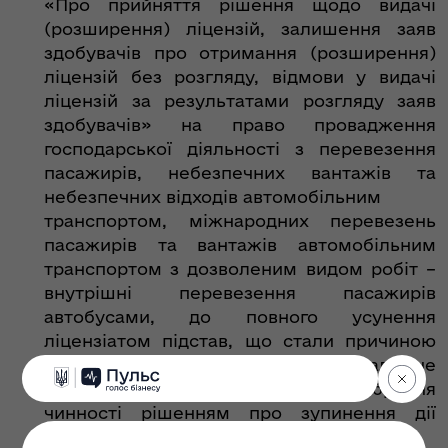
«Про прийняття рішення щодо видачі
(розширення) ліцензій, залишення заяв
здобувачів про отримання (розширення)
ліцензій без розгляду, відмови у видачі
ліцензій за результатами розгляду заяв
здобувачів» на право провадження
господарської діяльності з перевезення
пасажирів, небезпечних вантажів та
небезпечних відходів автомобільним
транспортом, міжнародних перевезень
пасажирів та вантажів автомобільним
транспортом з дозволеним видом робіт –
внутрішні перевезення пасажирів
автобусами, до повного усунення
ліцензіатом підстав, що стали причиною
зупинення дії ліцензії повністю, але не
більше ніж на два місяці з дня набрання
чинності рішенням про зупинення дії
ліцензії повністю.