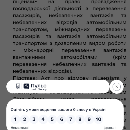
ліцензій» на право провадження
господарської діяльності з перевезення
пасажирів, небезпечних вантажів та
небезпечних відходів автомобільним
транспортом, міжнародних перевезень
пасажирів та вантажів автомобільним
транспортом з дозволеним видом роботи
– міжнародні перевезення вантажів
вантажними автомобілями (крім
перевезення небезпечних вантажів та
небезпечних відходів).
Підстава: Акт про відмову ліцензіата у
проведенні перевірки органом
ліцензування за додержанням ліцензіатом
Ліцензійних умов провадження
господарської діяльності з перевезення
пасажирів, небезпечних вантажів та
небезпечних відходів автомобільним
транспортом, міжнародних перевезень