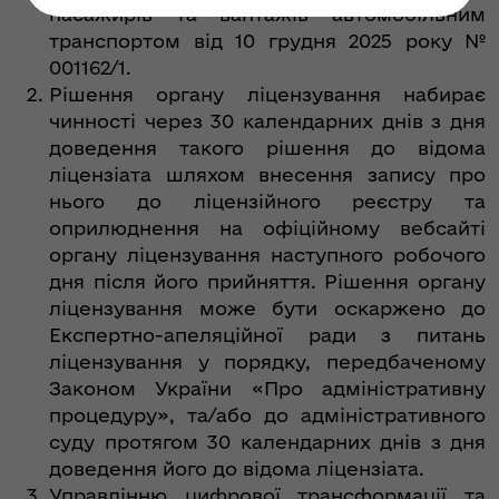
пасажирів та вантажів автомобільним
транспортом від 10 грудня 2025 року №
001162/1.
Рішення органу ліцензування набирає
чинності через 30 календарних днів з дня
доведення такого рішення до відома
ліцензіата шляхом внесення запису про
нього до ліцензійного реєстру та
оприлюднення на офіційному вебсайті
органу ліцензування наступного робочого
дня після його прийняття. Рішення органу
ліцензування може бути оскаржено до
Експертно-апеляційної ради з питань
ліцензування у порядку, передбаченому
Законом України «Про адміністративну
процедуру», та/або до адміністративного
суду протягом 30 календарних днів з дня
доведення його до відома ліцензіата.
Управлінню цифрової трансформації та