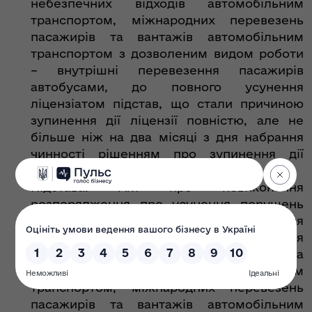
небезпечних відходів автомобільним
транспортом, міжнародних перевезень
пасажирів та вантажів автомобільним
транспортом з дозволеним видом роботи
– внутрішні перевезення пасажирів
автобусами, до повного усунення
ліцензіатом підстав, що стали причиною
зупинення дії ліцензії повністю, але не
більше ніж на два місяці з дня набрання
чинності рішенням про зупинення дії
ліцензії повністю.
Підстава: Акт про невиконання
розпорядження про усунення порушень
Ліцензійних умов у сфері провадження
господарської діяльності з перевезення
пасажирів, небезпечних вантажів та
небезпечних відходів автомобільним
транспортом, міжнародних перевезень
пасажирів та вантажів автомобільним