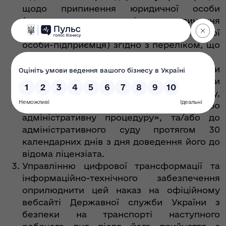
щодо припинення юридичної особи
(державну реєстрацію припинення
підприємницької діяльності фізичної
особи-підприємця) згідно з переліком, що
додається.
Рішення органу ліцензування може бути
оскаржено до Експертно-апеляційної ради
з питань ліцензування у порядку,
передбаченому Законом України «Про
адміністративну процедуру», та/або до
адміністративного суду протягом 30
календарних днів з дня доведення його до
відома ліцензіата.
Управлінню цифрової трансформації та
інформаційно-технічного забезпечення
оприлюднити цей наказ на офіційному
вебсайті Державної служби України з
безпеки на транспорті наступного