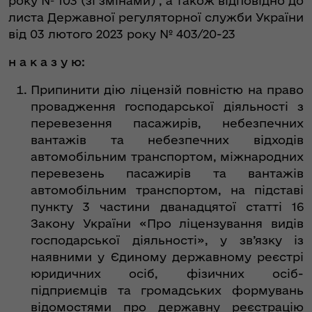
року № 103 (зі змінами) , а також відповідно до
листа Державної регуляторної служби України
від 03 лютого 2023 року № 403/20-23
н а к а з у ю:
Припинити дію ліцензій повністю на право
провадження господарської діяльності з
перевезення пасажирів, небезпечних
вантажів та небезпечних відходів
автомобільним транспортом, міжнародних
перевезень пасажирів та вантажів
автомобільним транспортом, на підставі
пункту 3 частини дванадцятої статті 16
Закону України «Про ліцензування видів
господарської діяльності», у зв’язку із
наявними у Єдиному державному реєстрі
юридичних осіб, фізичних осіб-
підприємців та громадських формувань
відомостями про державну реєстрацію