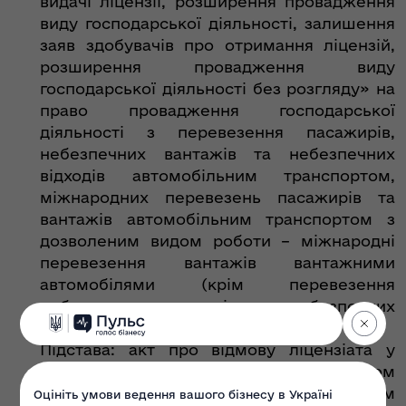
видачі ліцензії, розширення провадження
виду господарської діяльності, залишення
заяв здобувачів про отримання ліцензій,
розширення провадження виду
господарської діяльності без розгляду» на
право провадження господарської
діяльності з перевезення пасажирів,
небезпечних вантажів та небезпечних
відходів автомобільним транспортом,
міжнародних перевезень пасажирів та
вантажів автомобільним транспортом з
дозволеним видом роботи – міжнародні
перевезення вантажів вантажними
автомобілями (крім перевезення
небезпечних вантажів та небезпечних
відходів).
Підстава: акт про відмову ліцензіата у
проведенні перевірки органом
ліцензування за додержанням ліцензіатом