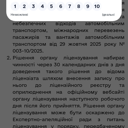
Ліцензійних умов провадження
господарської діяльності з перевезення
пасажирів, небезпечних вантажів та
небезпечних відходів автомобільним
транспортом, міжнародних перевезень
пасажирів та вантажів автомобільним
транспортом від 29 жовтня 2025 року №
003-10/2025.
Рішення органу ліцензування набирає
чинності через 30 календарних днів з дня
доведення такого рішення до відома
ліцензіата шляхом внесення запису про
нього до ліцензійного реєстру та
оприлюднення на офіційному вебсайті
органу ліцензування наступного робочого
дня після його прийняття. Рішення органу
ліцензування може бути оскаржено до
Експертно-апеляційної ради з питань
ліцензування у порядку, передбаченому