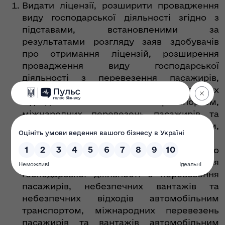
Видати ліцензії, розширити провадження
виду господарської діяльності згідно з
підставами, встановленими за
результатами розгляду заяв здобувачів
про отримання ліцензій, розширення
провадження виду господарської
діяльності з перевезення пасажирів,
небезпечних вантажів та небезпечних
відходів автомобільним транспортом,
міжнародних перевезень пасажирів та
вантажів автомобільним транспортом,
відповідно до переліку (додаток 1).
Припинити дію ліцензій повністю або
частково на право провадження
господарської діяльності з перевезення
пасажирів, небезпечних вантажів та
небезпечних відходів автомобільним
транспортом, міжнародних перевезень
пасажирів та вантажів автомобільним