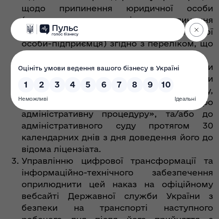
щодо припинення юридичної особи
(державну реєстрацію припинення
підприємницької діяльності фізичної
особи-підприємця) згідно з переліком, що
додається.
Рішення органу ліцензування може бути
оскаржено до Експертно-апеляційної ради
з питань ліцензування у порядку,
передбаченому Законом України «Про
адміністративну процедуру», та/або до
адміністративного суду протягом 30
календарних днів з дня доведення його до
відома ліцензіата.
Управлінню цифрової трансформації та
інформаційно-технічного забезпечення
оприлюднити цей наказ на офіційному
вебсайті Державної служби України з
безпеки на транспорті наступного