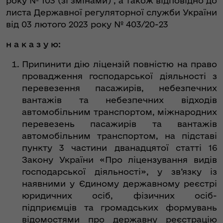
року № 103 (зі змінами) , а також відповідно до
листа Державної регуляторної служби України
від 03 лютого 2023 року № 403/20-23
н а к а з у ю:
Припинити дію ліцензій повністю на право
провадження господарської діяльності з
перевезення пасажирів, небезпечних
вантажів та небезпечних відходів
автомобільним транспортом, міжнародних
перевезень пасажирів та вантажів
автомобільним транспортом, на підставі
пункту 3 частини дванадцятої статті 16
Закону України «Про ліцензування видів
господарської діяльності», у зв’язку із
наявними у Єдиному державному реєстрі
юридичних осіб, фізичних осіб-
підприємців та громадських формувань
відомостями про державну реєстрацію