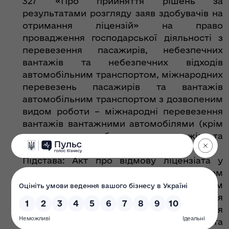
327 «Про прийняття рішень за
результатами розгляду заяв здобувачів на
отримання ліцензій» на право
провадження господарської діяльності з
перевезення пасажирів, небезпечних
вантажів та небезпечних відходів
автомобільним транспортом, міжнародних
перевезень пасажирів та вантажів
автомобільним транспортом з дозволеним
видом роботи – міжнародні перевезення
вантажів вантажними автомобілями (крім
перевезення небезпечних вантажів та
небезпечних відходів).
Підстава: Акт про відмову ліцензіата у
проведенні перевірки органом
ліцензування за додержанням ліцензіатом
Ліцензійних умов провадження
господарської діяльності з перевезення
пасажирів, небезпечних вантажів та