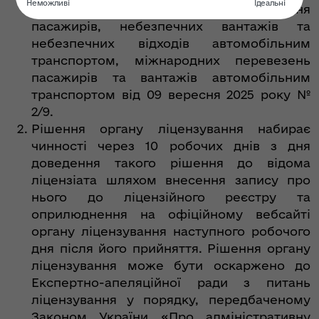
господарської діяльності з перевезення
пасажирів, небезпечних вантажів та
небезпечних відходів автомобільним
транспортом, міжнародних перевезень
пасажирів та вантажів автомобільним
транспортом від 09 вересня 2025 року №
2/9.
Рішення органу ліцензування набирає
чинності через 10 робочих днів з дня
доведення такого рішення до відома
ліцензіата шляхом внесення запису про
нього до ліцензійного реєстру та
оприлюднення на офіційному вебсайті
органу ліцензування наступного робочого
дня після його прийняття. Рішення органу
ліцензування може бути оскаржено до
Експертно-апеляційної ради з питань
ліцензування у порядку, передбаченому
Законом України «Про адміністративну