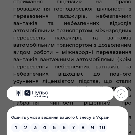
отримання ліцензій» на право
провадження господарської діяльності з
перевезення пасажирів, небезпечних
вантажів та небезпечних відходів
автомобільним транспортом, міжнародних
перевезень пасажирів та вантажів
автомобільним транспортом з дозволеним
видом роботи – міжнародні перевезення
вантажів вантажними автомобілями (крім
перевезення небезпечних вантажів та
небезпечних відходів), до повного
усунення ліцензіатом підстав, що стали
причиною зупинення дії ліцензії повністю,
але не більше ніж на два місяці з дня
набрання чинності рішенням про
зупинення дії ліцензії повністю.
Підстава: Акт про невиконання
розпорядження про усунення порушень
Ліцензійних умов провадження