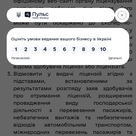
офіційному веб-сайті органу ліцензування
наступного робочого дня після його
прийняття. Рішення органу ліцензування
може бути оскаржено до Експертно-
апеляційної ради з питань ліцензування у
порядку, передбаченому Законом України
«Про адміністративну процедуру», та/або
до адміністративного суду протягом 30
календарних днів з дня доведення його до
відома здобувача ліцензії або ліцензіата.
Відмовити у видачі ліцензій згідно з
підставами, встановленими за
результатами розгляду заяв здобувачів
про отримання ліцензій, розширення
провадження виду господарської
діяльності з перевезення пасажирів,
небезпечних вантажів та небезпечних
відходів автомобільним транспортом,
міжнародних перевезень пасажирів та