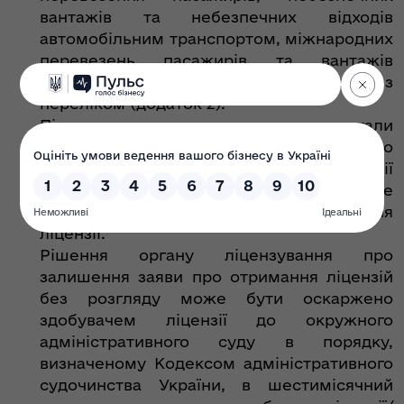
вантажів та небезпечних відходів
автомобільним транспортом, міжнародних
перевезень пасажирів та вантажів
автомобільним транспортом, згідно з
переліком (додаток 2).
Після усунення причин, що стали
підставою для прийняття рішення про
залишення заяви про отримання ліцензії
без розгляду, здобувач ліцензії може
повторно подати заяву про отримання
ліцензії.
Рішення органу ліцензування про
залишення заяви про отримання ліцензій
без розгляду може бути оскаржено
здобувачем ліцензії до окружного
адміністративного суду в порядку,
визначеному Кодексом адміністративного
судочинства України, в шестимісячний