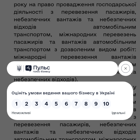
року на право провадження господарської
діяльності з перевезення пасажирів,
небезпечних вантажів та небезпечних
відходів автомобільним
транспортом, міжнародних перевезень
пасажирів та вантажів автомобільним
транспортом з дозволеним видом робіт:
міжнародні перевезення вантажів
вантажними автомобілями (крім
перевезення небезпечних вантажів та
небезпечних відходів).
Підстава: Акт про відмову ліцензіата у
проведенні перевірки органом
ліцензування за додержанням ліцензіатом
Ліцензійних умов
провадження господарської діяльності з
перевезення пасажирів, небезпечних
вантажів та небезпечних відходів
автомобільним транспортом, міжнародних