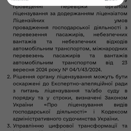
проведенні перевірки органом
ліцензування за додержанням ліцензіатом
Ліцензійних умов
провадження господарської діяльності з
перевезення пасажирів, небезпечних
вантажів та небезпечних відходів
автомобільним транспортом, міжнародних
перевезень пасажирів та вантажів
автомобільним транспортом від 23
вересня 2024 року № 04/1/43/2024.
Рішення органу ліцензування можуть бути
оскаржені до Експертно-апеляційної ради
з питань ліцензування та/або суду в
порядку та у строки, визначені Законом
України «Про ліцензування видів
господарської діяльності» і Кодексом
адміністративного судочинства України.
Управлінню цифрової трансформації та