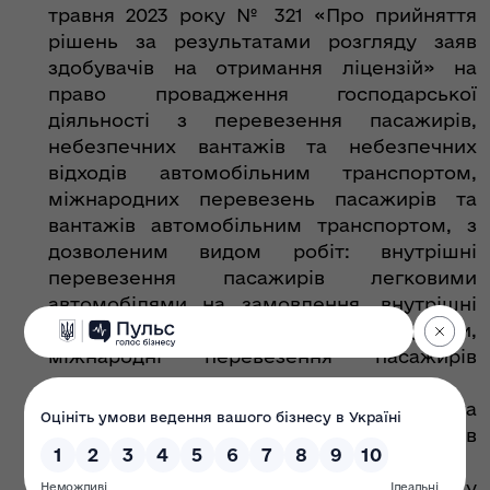
травня 2023 року № 321 «Про прийняття
рішень за результатами розгляду заяв
здобувачів на отримання ліцензій» на
право провадження господарської
діяльності з перевезення пасажирів,
небезпечних вантажів та небезпечних
відходів автомобільним транспортом,
міжнародних перевезень пасажирів та
вантажів автомобільним транспортом, з
дозволеним видом робіт: внутрішні
перевезення пасажирів легковими
автомобілями на замовлення, внутрішні
перевезення пасажирів автобусами,
міжнародні перевезення пасажирів
легковими
автомобілями на замовлення та
міжнародні перевезення пасажирів
автобусами.
Підстава: Акт про відмову ліцензіата у