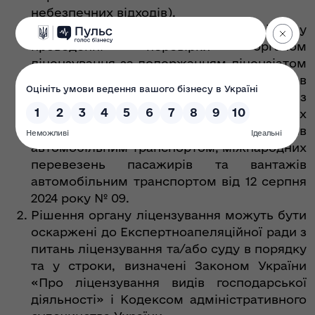
небезпечних відходів).
Підстава: Акт про відмову ліцензіата у
проведенні перевірки органом
ліцензування за додержанням ліцензіатом
Ліцензійних умов
провадження господарської діяльності з
перевезення пасажирів, небезпечних
вантажів та небезпечних відходів
автомобільним транспортом, міжнародних
перевезень пасажирів та вантажів
автомобільним транспортом від 12 серпня
2024 року № 09.
Рішення органу ліцензування можуть бути
оскаржені до Експертноапеляційної ради з
питань ліцензування та/або суду в порядку
та у строки, визначені Законом України
«Про ліцензування видів господарської
діяльності» і Кодексом адміністративного