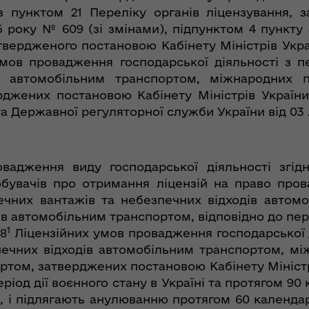
 з пунктом 21 Переліку органів ліцензування,
015 року № 609 (зі змінами), підпунктом 4 пунк
твердженого постановою Кабінету Міністрів Украї
мов провадження господарської діяльності з п
в автомобільним транспортом, міжнародних 
джених постановою Кабінету Міністрів України 
та Державної регуляторної служби України від 03
овадження виду господарської діяльності згід
бувачів про отримання ліцензій на право пров
ечних вантажів та небезпечних відходів автом
в автомобільним транспортом, відповідно до пере
1
 8
Ліцензійних умов провадження господарської д
печних відходів автомобільним транспортом, мі
том, затверджених постановою Кабінету Міністрі
період дії воєнного стану в Україні та протягом 9
, і підлягають анулюванню протягом 60 календар