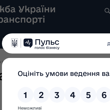
жба України
транспорті
Реєстри
Громадянам
Новини
Контакти
у ліцензування
Ліцензування 2024
Наказ Укртрансбезпеки № 470 від
ансбезпеки № 47