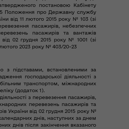
 затвердженого постановою Кабінету
ту 5 Положення про Державну службу
ни від 11 лютого 2015 року № 103 (зі
еревезення пасажирів, небезпечних
перевезень пасажирів та вантажів
від 02 грудня 2015 року № 1001 (зі
 лютого 2023 року № 403/20-23
но з підставами, встановленими за
адження господарської діяльності з
обільним транспортом, міжнародних
ліку (додаток 1).
іяльності з перевезення пасажирів,
жнародних перевезень пасажирів та
в України від 02 грудня 2015 року №
0 календарних днів, наступних за днем
них днів після закінчення вказаного