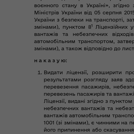
воєнного стану в Україні», згідно
Міністрів України від 05 серпня 2
України з безпеки на транспорті, за
1
змінами), пунктом 8
Ліцензійних у
вантажів та небезпечних відході
автомобільним транспортом, затвер
змінами), а також відповідно до лис
н а к а з у ю:
Видати ліцензії, розширити пр
результатами розгляду заяв здо
перевезення пасажирів, небезп
перевезень пасажирів та вантажі
Ліцензії, видані згідно з пунктом
небезпечних вантажів та небез
вантажів автомобільним транспор
1001 (зі змінами), є чинними на 
його припинення або скасування