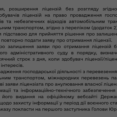
я, розширення ліцензій без розгляду згідно
обувачів ліцензій на право провадження госпо
ів та небезпечних відходів автомобільним тр
ьним транспортом, згідно з переліком (додаток 2)
и підставою для прийняття рішення про залишенн
 повторно подати заяву про отримання ліцензії.
про залишення заяви про отримання ліцензій 
ого адміністративного суду в порядку, визна
ячний строк з дня, коли здобувач ліцензії/ліцен
інтересів.
вадження господарської діяльності з перевезення
льним транспортом, міжнародних перевезень па
ві заяви ліцензіата про анулювання власної ліценз
ації та інформаційно-технічного забезпечення
я його видання на офіційному вебсайті Держа
щодо захисту інформації у період дії воєнного ст
аказу покласти на першого заступника Голови Ю