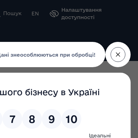
Налаштування
Оберіть свою мову
Пошук
EN
доступності
 27.06.2024
0 від