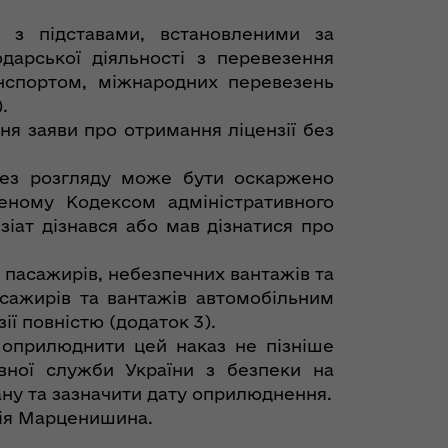
 з підставами, встановленими за
дарської діяльності з перевезення
анспортом, міжнародних перевезень
.
я заяви про отримання ліцензії без
без розгляду може бути оскаржено
ченому Кодексом адміністративного
зіат дізнався або мав дізнатися про
 пасажирів, небезпечних вантажів та
сажирів та вантажів автомобільним
ії повністю (додаток 3).
 оприлюднити цей наказ не пізніше
вної служби України з безпеки на
ану та зазначити дату оприлюднення.
рія Марценишина.