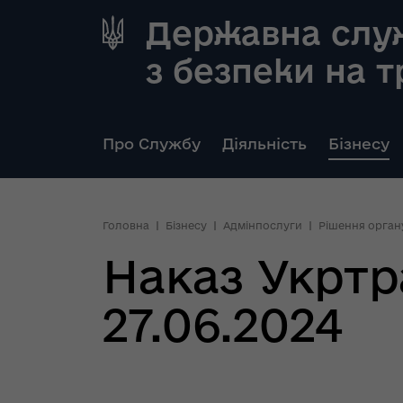
Державна слу
з безпеки на 
Про Службу
Діяльність
Бізнесу
Головна
Бізнесу
Адмінпослуги
Рішення орган
Наказ Укртр
27.06.2024