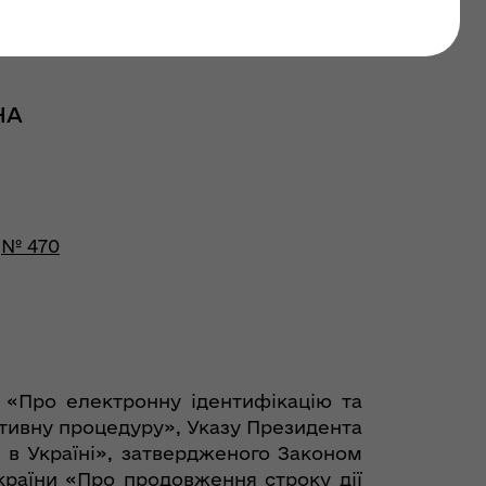
НА
№ 470
, «Про електронну ідентифікацію та
ативну процедуру», Указу Президента
у в Україні», затвердженого Законом
країни «Про продовження строку дії