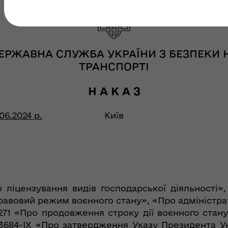
ЕРЖАВНА СЛУЖБА УКРАЇНИ З БЕЗПЕКИ 
ТРАНСПОРТІ
Н А К А З
.06.2024 р.
Київ
о ліцензування видів господарської діяльності»
правовий режим воєнного стану», «Про адміністр
271 «Про продовження строку дії воєнного стан
 3684-IX «Про затвердження Указу Президента У