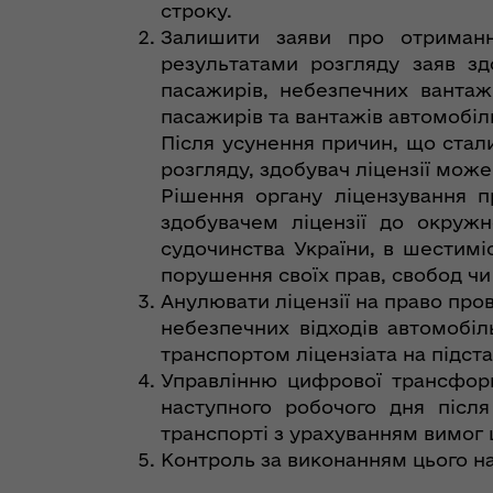
строку.
Залишити заяви про отриманн
результатами розгляду заяв зд
пасажирів, небезпечних вантаж
пасажирів та вантажів автомобіл
Після усунення причин, що стал
розгляду, здобувач ліцензії може
Рішення органу ліцензування 
здобувачем ліцензії до окружн
судочинства України, в шестиміс
порушення своїх прав, свобод чи 
Анулювати ліцензії на право про
небезпечних відходів автомобі
транспортом ліцензіата на підста
Управлінню цифрової трансформ
наступного робочого дня післ
транспорті з урахуванням вимог 
Контроль за виконанням цього н