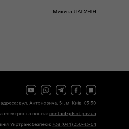
Микита ЛАГУНІН
 адреса:
вул. Антоновича, 51, м. Київ, 03150
на електронна пошта:
contact@dsbt.gov.ua
лінія Укртрансбезпеки:
+38 (044) 350-43-04