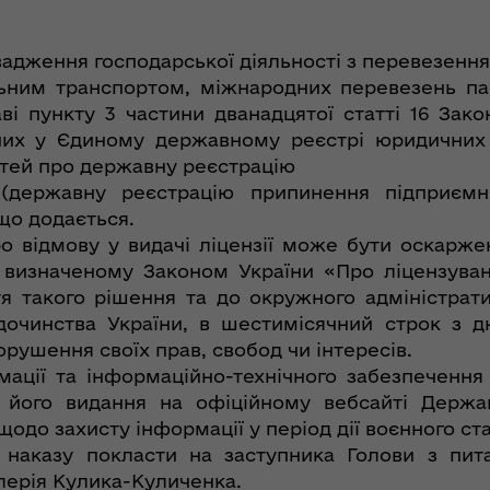
вадження господарської діяльності з перевезення
льним транспортом, міжнародних перевезень па
ві пункту 3 частини дванадцятої статті 16 Зако
вних у Єдиному державному реєстрі юридичних о
тей про державну реєстрацію
державну реєстрацію припинення підприємни
 що додається.
о відмову у видачі ліцензії може бути оскарже
 визначеному Законом України «Про ліцензуванн
я такого рішення та до окружного адміністрат
очинства України, в шестимісячний строк з дня
орушення своїх прав, свобод чи інтересів.
ації та інформаційно-технічного забезпечення
я його видання на офіційному вебсайті Держа
щодо захисту інформації у період дії воєнного ст
 наказу покласти на заступника Голови з пит
лерія Кулика-Куличенка.