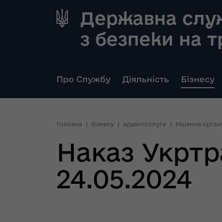
Державна слу
з безпеки на 
Про Службу
Діяльність
Бізнесу
Головна
Бізнесу
Адмінпослуги
Рішення орган
Наказ Укртр
24.05.2024