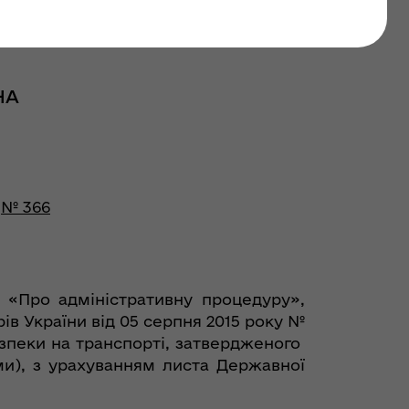
НА
№ 366
, «Про адміністративну процедуру»,
ів України від 05 серпня 2015 року №
езпеки на транспорті, затвердженого
ми), з урахуванням листа Державної