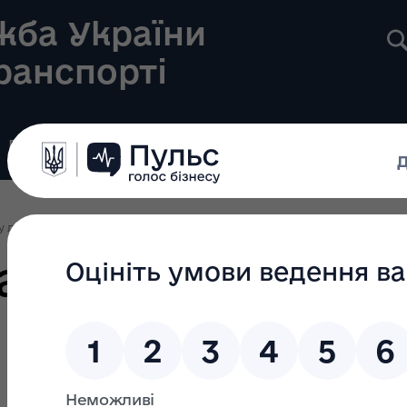
жба України
транспорті
Реєстри
Громадянам
Новини
Контакти
у ліцензування
Ліцензування 2024
Наказ Укртрансбезпеки № 366 від
ансбезпеки № 36