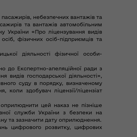
 пасажирів, небезпечних вантажів та
сажирів та вантажів автомобільним
ну України «Про ліцензування видів
сіб, фізичних осіб-підприємців та
цької діяльності фізичної особи-
но до Експертно-апеляційної ради з
я видів господарської діяльності»,
ивного суду в порядку, визначеному
, коли здобувач ліцензії/ліцензіат
 оприлюднити цей наказ не пізніше
вної служби України з безпеки на
ану та зазначити дату оприлюднення.
ань цифрового розвитку, цифрових