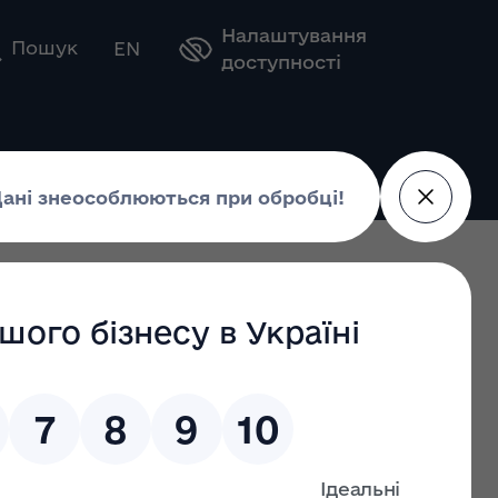
Налаштування
Оберіть свою мову
Пошук
EN
доступності
 24.05.2024
6 від