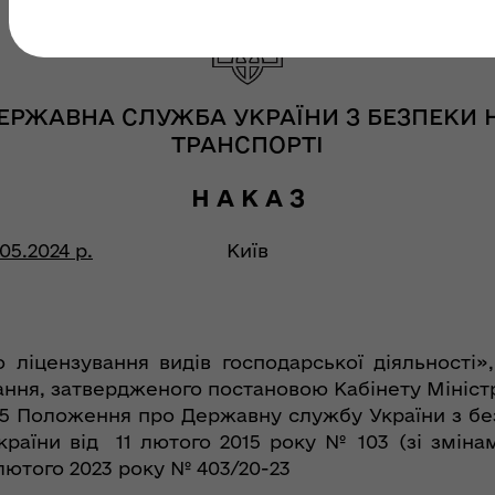
ЕРЖАВНА СЛУЖБА УКРАЇНИ З БЕЗПЕКИ 
ТРАНСПОРТІ
Н А К А З
.05.2024 р.
Київ
о ліцензування видів господарської діяльності»
ання, затвердженого постановою Кабінету Міністр
ту 5 Положення про Державну службу України з б
аїни від 11 лютого 2015 року № 103 (зі зміна
лютого 2023 року № 403/20-23