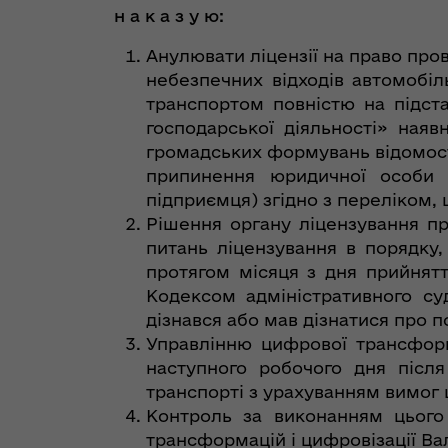
н а к а з у ю:
Анулювати ліцензії на право про
небезпечних відходів автомобі
транспортом повністю на підста
господарської діяльності» ная
громадських формувань відомос
припинення юридичної особи (
підприємця) згідно з переліком,
Рішення органу ліцензування пр
питань ліцензування в порядку,
протягом місяця з дня прийнятт
Кодексом адміністративного суд
дізнався або мав дізнатися про п
Управлінню цифрової трансформ
наступного робочого дня післ
транспорті з урахуванням вимог 
Контроль за виконанням цього
трансформацій і цифровізації Ва