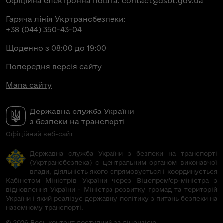
Офіційна електронна пошта:
contact@dsbt.gov.ua
Гаряча лінія Укртрансбезпеки:
+38 (044) 350-43-04
Щоденно з 08:00 до 19:00
Попередня версія сайту
Мапа сайту
Державна служба України
з безпеки на транспорті
Офіційний веб-сайт
Державна служба України з безпеки на транспорті
(Укртрансбезпека) є центральним органом виконавчої
влади, діяльність якого спрямовується і координується
Кабінетом Міністрів України через Віцепрем’єр-міністра з
відновлення України - Міністра розвитку громад та територій
України і який реалізує державну політику з питань безпеки на
наземному транспорті.
© 2026 Весь контент доступний за ліцензією