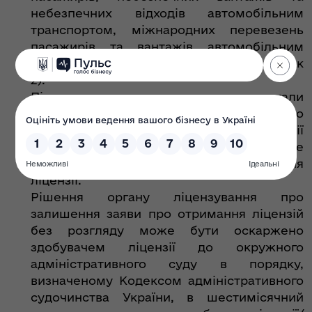
небезпечних відходів автомобільним
транспортом, міжнародних перевезень
пасажирів та вантажів автомобільним
транспортом, згідно з переліком (додаток
2).
Після усунення причин, що стали
підставою для прийняття рішення про
залишення заяви про отримання ліцензії
без розгляду, здобувач ліцензії може
повторно подати заяву про отримання
ліцензії.
Рішення органу ліцензування про
залишення заяви про отримання ліцензій
без розгляду може бути оскаржено
здобувачем ліцензії до окружного
адміністративного суду в порядку,
визначеному Кодексом адміністративного
судочинства України, в шестимісячний