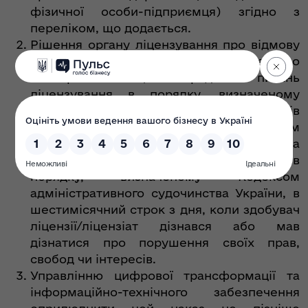
фізичної особи-підприємця) згідно з
переліком, що додається.
Рішення органу ліцензування про відмову
у видачі ліцензії може бути оскаржено до
Експертно-апеляційної ради з питань
ліцензування в порядку, визначеному
Законом України «Про ліцензування видів
господарської діяльності», протягом
місяця з дня прийняття такого рішення та
до окружного адміністративного суду в
порядку, визначеному Кодексом
адміністративного судочинства України, в
шестимісячний строк з дня, коли здобувач
ліцензії/ліцензіат дізнався або мав
дізнатися про порушення своїх прав,
свобод чи інтересів.
Управлінню цифрової трансформації та
інформаційно-технічного забезпечення