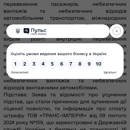
перевезення пасажирів, небезпечних
вантажів та небезпечних відходів
автомобільним транспортом, міжнародних
перевезень пасажирів та вантажів
автомобільним транспортом з дозволеним
видом робіт: внутрішні перевезення
пасажирів автобусами; внутрішні перевезення
небезпечних вантажів та небезпечних
відходів вантажними автомобілями;
міжнародні перевезення пасажирів
автобусами; міжнародні перевезення
небезпечних вантажів та небезпечних
відходів вантажними автомобілями.
Підстава: Заява та відомості про усунення
підстав, що стали причиною для зупинення дії
ліцензії повністю, та інформація про сплату
штрафу ТОВ «ТРАНС-ІМПЕРІЯ» від 09 лютого
2024 року №159, що зареєстровані в Державній
службі України з безпеки на транспорті 16