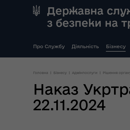
Державна слу
з безпеки на 
Про Службу
Діяльність
Бізнесу
Головна
Бізнесу
Адмінпослуги
Рішення орган
Наказ Укртр
22.11.2024