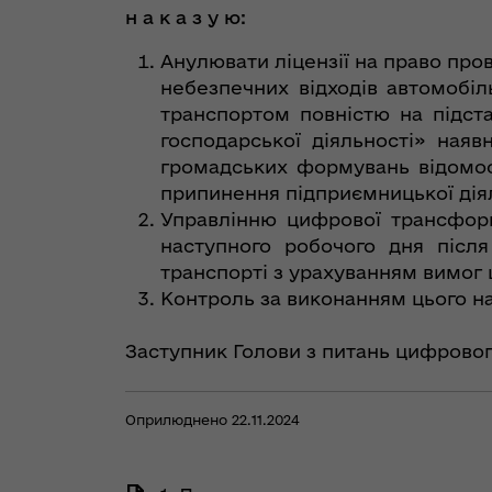
н а к а з у ю:
Анулювати ліцензії на право про
небезпечних відходів автомобі
транспортом повністю на підста
господарської діяльності» ная
громадських формувань відомо
припинення підприємницької діял
Управлінню цифрової трансформ
наступного робочого дня післ
транспорті з урахуванням вимог 
Контроль за виконанням цього н
Заступник Голови з питань цифровог
Оприлюднено 22.11.2024