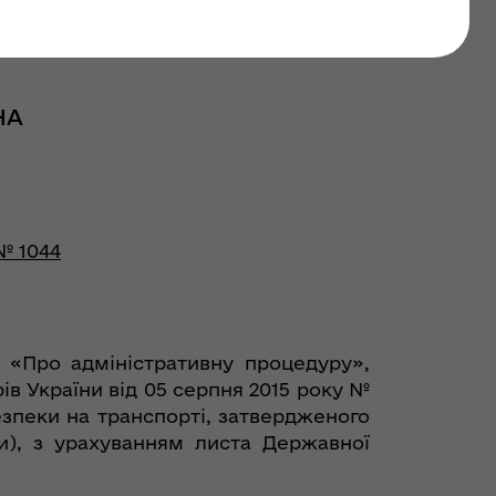
НА
№ 1044
, «Про адміністративну процедуру»,
ів України від 05 серпня 2015 року №
езпеки на транспорті, затвердженого
ми), з урахуванням листа Державної