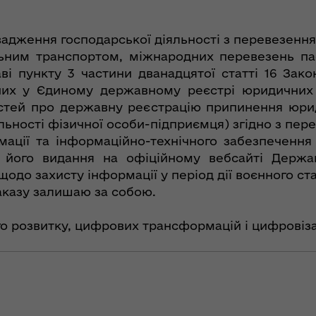
вадження господарської діяльності з перевезення
льним транспортом, міжнародних перевезень па
ві пункту 3 частини дванадцятої статті 16 Зако
вних у Єдиному державному реєстрі юридичних о
стей про державну реєстрацію припинення юри
ьності фізичної особи-підприємця) згідно з пере
ації та інформаційно-технічного забезпечення
я його видання на офіційному вебсайті Держа
щодо захисту інформації у період дії воєнного ст
аказу залишаю за собою.
о розвитку, цифрових трансформацій і цифровіза