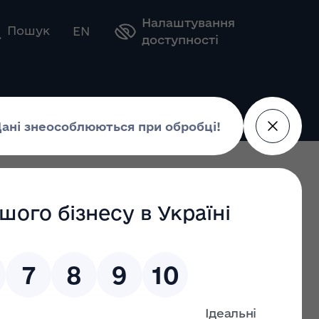
Налаштування
Оберіть свою мову
Пошук
EN
доступності
 22.11.2024
44 від