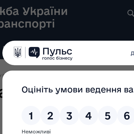
жба України
транспорті
Реєстри
Громадянам
Новини
Контакти
у ліцензування
Ліцензування 2024
Наказ Укртрансбезпеки № 1044 від
ансбезпеки № 10