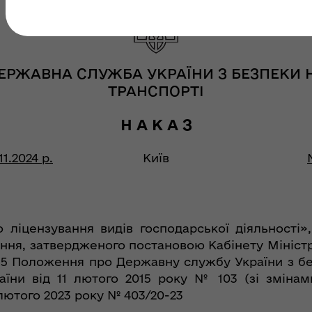
ЕРЖАВНА СЛУЖБА УКРАЇНИ З БЕЗПЕКИ 
ТРАНСПОРТІ
Н А К А З
11.2024 р.
Київ
о ліцензування видів господарської діяльності»
ання, затвердженого постановою Кабінету Міністр
ту 5 Положення про Державну службу України з б
аїни від 11 лютого 2015 року № 103 (зі зміна
лютого 2023 року № 403/20-23