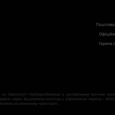
Поштова
Офіцій
Гаряча 
на транспорті (Укртрансбезпека) є центральним органом викон
країни через Віцепрем’єр-міністра з відновлення України - Мініс
безпеки на наземному транспорті.