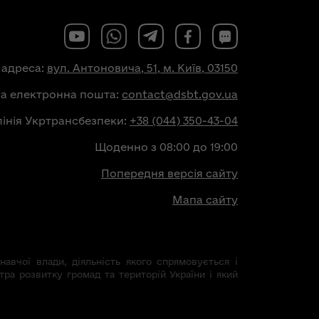
 адреса:
вул. Антоновича, 51, м. Київ, 03150
на електронна пошта:
contact@dsbt.gov.ua
лінія Укртрансбезпеки:
+38 (044) 350-43-04
Щоденно з 08:00 до 19:00
Попередня версія сайту
Мапа сайту
авчої влади, діяльність якого спрямовується і
тра розвитку громад та територій України і який