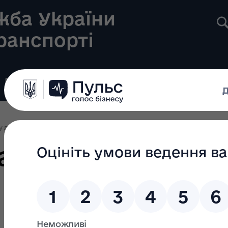
жба України
транспорті
Реєстри
Громадянам
Новини
Контакти
у ліцензування
Ліцензування 2023
Наказ Укртрансбезпеки №756 від 
ансбезпеки №756