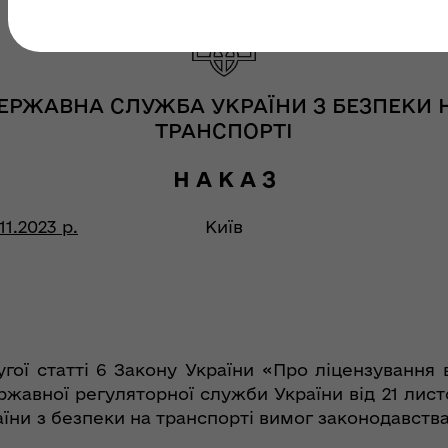
ЕРЖАВНА СЛУЖБА УКРАЇНИ З БЕЗПЕКИ 
ТРАНСПОРТІ
Н А К А З
11.2023 р.
Київ
гої статті 6 Закону України «Про ліцензування 
ржавної регуляторної служби України від 21 лис
и з безпеки на транспорті вимог законодавства 