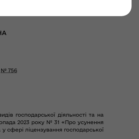
НА
№ 756
видів господарської діяльності та на
топада 2023 року № 31 «Про усунення
у сфері ліцензування господарської