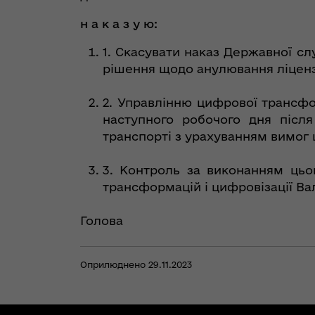
н а к а з у ю:
1. Скасувати наказ Державної сл
рішення щодо анулювання ліцензі
2. Управлінню цифрової трансфо
наступного робочого дня післ
транспорті з урахуванням вимог 
3. Контроль за виконанням цьо
трансформацій і цифровізації Ва
Голова
Оприлюднено 29.11.2023