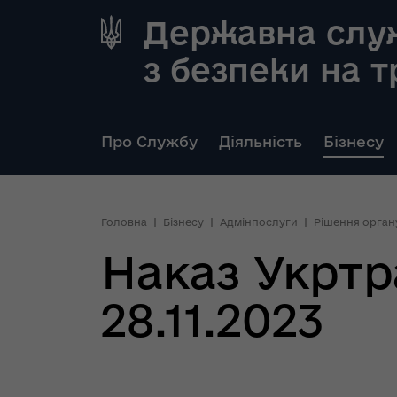
Державна слу
з безпеки на 
Про Службу
Діяльність
Бізнесу
Головна
Бізнесу
Адмінпослуги
Рішення орган
Наказ Укртр
28.11.2023