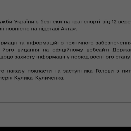
ужби України з безпеки на транспорті від 12 вер
ї повністю на підставі Акта».
рмації та інформаційно-технічного забезпеченн
я його видання на офіційному вебсайті Держа
щодо захисту інформації у період воєнного стану
го наказу покласти на заступника Голови з пи
лерія Кулика-Куличенка.