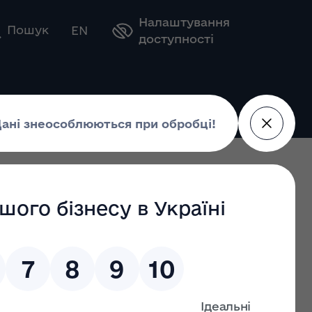
Налаштування
Оберіть свою мову
Пошук
EN
доступності
28.11.2023
 від