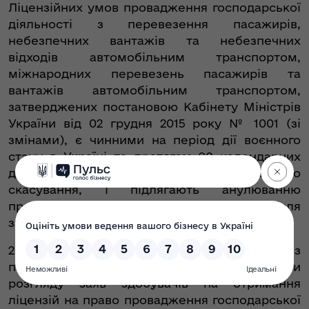
Ліцензійних умов провадження господарської
діяльності з перевезення пасажирів,
небезпечних вантажів та небезпечних
відходів автомобільним транспортом,
міжнародних перевезень пасажирів та
вантажів автомобільним транспортом,
затверджених постановою Кабінету Міністрів
України від 02 грудня 2015 року № 1001 (зі
змінами), є чинними на період дії воєнного
стану в Україні та протягом 90 календарних
днів, наступних за днем його припинення або
скасування, і підлягають анулюванню
протягом 60 календарних днів після
закінчення вказаного строку.
2. Залишити без розгляду заяви згідно з
підставами, встановленими за результатами
розгляду заяв здобувачів на отримання
ліцензій на право провадження господарської