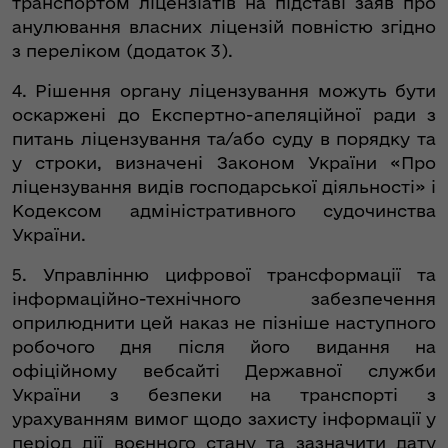
транспортом ліцензіатів на підставі заяв про
анулювання власних ліцензій повністю згідно
з переліком (додаток 3).
4. Рішення органу ліцензування можуть бути
оскаржені до Експертно-апеляційної ради з
питань ліцензування та/або суду в порядку та
у строки, визначені Законом України «Про
ліцензування видів господарської діяльності» і
Кодексом адміністративного судочинства
України.
5. Управлінню цифрової трансформації та
інформаційно-технічного забезпечення
оприлюднити цей наказ не пізніше наступного
робочого дня після його видання на
офіційному вебсайті Державної служби
України з безпеки на транспорті з
урахуванням вимог щодо захисту інформації у
період дії воєнного стану та зазначити дату