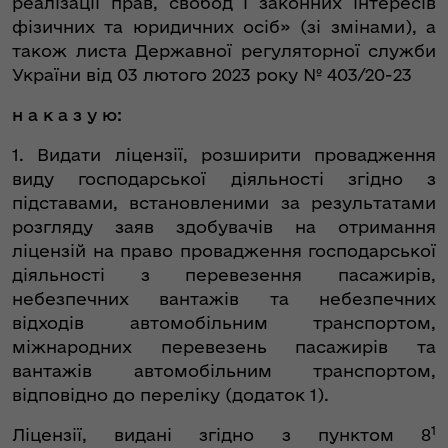
реалізації прав, свобод і законних інтересів
фізичних та юридичних осіб» (зі змінами), а
також листа Державної регуляторної служби
України від 03 лютого 2023 року № 403/20-23
н а к а з у ю:
1. Видати ліцензії, розширити провадження
виду господарської діяльності згідно з
підставами, встановленими за результатами
розгляду заяв здобувачів на отримання
ліцензій на право провадження господарської
діяльності з перевезення пасажирів,
небезпечних вантажів та небезпечних
відходів автомобільним транспортом,
міжнародних перевезень пасажирів та
вантажів автомобільним транспортом,
відповідно до переліку (додаток 1).
1
Ліцензії, видані згідно з пунктом 8