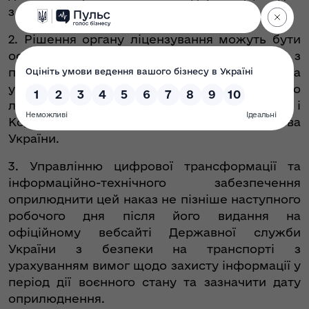
з переліком, що додається.
2. Рішення органу ліцензування можуть бути
оскаржені до Експертно-апеляційної ради з
питань ліцензування та/або суду в порядку та
у строки, визначені Законом України «Про
ліцензування видів господарської діяльності» і
Кодексом адміністративного судочинства
України.
3. Управлінню цифрової трансформації та
інформаційно-технічного забезпечення
оприлюднити цей наказ не пізніше наступного
робочого дня після його видання на
офіційному вебсайті Державної служби
України з безпеки на транспорті з
урахуванням вимог щодо захисту інформації у
період дії воєнного стану та зазначити дату
оприлюднення.