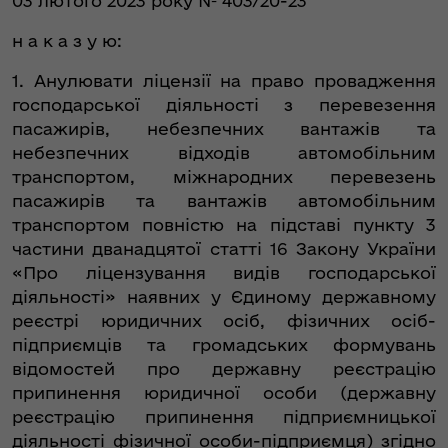
03 лютого 2023 року № 403/20-23
н а к а з у ю:
1. Анулювати ліцензії на право провадження
господарської діяльності з перевезення
пасажирів, небезпечних вантажів та
небезпечних відходів автомобільним
транспортом, міжнародних перевезень
пасажирів та вантажів автомобільним
транспортом повністю на підставі пункту 3
частини дванадцятої статті 16 Закону України
«Про ліцензування видів господарської
діяльності» наявних у Єдиному державному
реєстрі юридичних осіб, фізичних осіб-
підприємців та громадських формувань
відомостей про державну реєстрацію
припинення юридичної особи (державну
реєстрацію припинення підприємницької
діяльності фізичної особи-підприємця) згідно