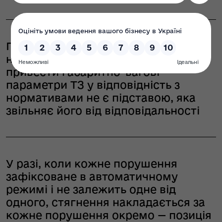
Правовий підхід Верховного Суду:
наявність у перевізника права
привести габаритно-вагові
параметри ТЗ у відповідність з
нормативами не є підставою, яка
звільняє його від відповідальності
У разі, коли кожне порушення
зафіксоване в автоматичному
режимі і не залежить одне від
одного, стягнення накладається за
кожне порушення окремо — позиція