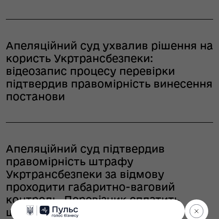
Апеляційний суд ухвалив рішення на
користь Укртрансбезпеки:
відеозапис процесу перевірки
підтвердив правомірність винесення
постанови
Апеляційний суд підтвердив
правомірність штрафу
Укртрансбезпеки за відмову
проходити габаритно-ваговий
контроль. Перевізник сплатить
штраф у розмірі 51 000 гривень